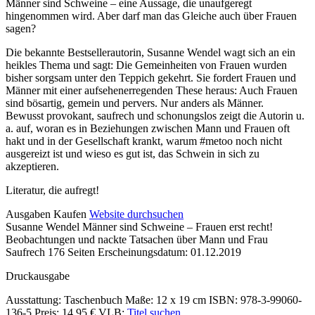
Beschreibung
Männer sind Schweine – eine Aussage, die unaufgeregt
hingenommen wird. Aber darf man das Gleiche auch über Frauen
sagen?
Die bekannte Bestsellerautorin, Susanne Wendel wagt sich an ein
heikles Thema und sagt: Die Gemeinheiten von Frauen wurden
bisher sorgsam unter den Teppich gekehrt. Sie fordert Frauen und
Männer mit einer aufsehenerregenden These heraus: Auch Frauen
sind bösartig, gemein und pervers. Nur anders als Männer.
Bewusst provokant, saufrech und schonungslos zeigt die Autorin u.
a. auf, woran es in Beziehungen zwischen Mann und Frauen oft
hakt und in der Gesellschaft krankt, warum #metoo noch nicht
ausgereizt ist und wieso es gut ist, das Schwein in sich zu
akzeptieren.
Literatur, die aufregt!
Details
Ausgaben
Kaufen
Website durchsuchen
Susanne Wendel
Männer sind Schweine – Frauen erst recht!
und
Beobachtungen und nackte Tatsachen über Mann und Frau
Inhalte
Saufrech
176 Seiten
Erscheinungsdatum: 01.12.2019
Druckausgabe
Ausstattung: Taschenbuch
Maße: 12 x 19 cm
ISBN: 978-3-99060-
136-5
Preis: 14,95 €
VLB:
Titel suchen