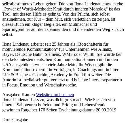
selbstbestimmtes Leben gehen. Die von Ilona Lindenau entwickelte
„Power of Words-Methode: Kraft durch inneren Monolog“ ist das
Tool, mit dessen Hilfe es gelingt. Von der Pflicht, sich selbst
anzunehmen, zur Kür – dem Mut, sich verletzlich zu zeigen, ist
dieses Buch ein kluger Begleiter, ein Mutmacher und
Sparringpartner auf dem spannenden und nie endenden Weg zu sich
selbst.
Ilona Lindenau arbeitet seit 25 Jahren als „Botschafterin für
motivierende Kommunikation“ für Unternehmen wie Allianz,
Bayer, Deutsche Bahn, Siemens, WMF oder Würth. Sie wurde bei
den bekanntesten deutschen Kommunikationstrainern und in den
USA ausgebildet, wo sie viele Jahre lebte. Ihr Wissen gibt die
Kommunikationsexpertin in Vorträgen, in Coachings und in ihrer
Life & Business Coaching Academy in Frankfurt weiter. Die
Autorin ist medial sehr gut vernetzt und beliebte Interviewpartnerin
in Focus, Emotion und Wirtschaftswoche.
Details
Ausgaben
Kaufen
Website durchsuchen
Ilona Lindenau
Lass zu, was dich groß macht
Wie Sie sich von
und
inneren Saboteuren befreien und Erfolg und Lebensfreude
Inhalte
gewinnen
Ratgeber
176 Seiten
Erscheinungsdatum: 20.09.2019
Druckausgabe