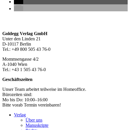
Seitenleiste
Footer-
Goldegg Verlag GmbH
Unter den Linden 21
Section
D-10117 Berlin
Tel.: +49 800 505 43 76-0
Mommsengasse 4/2
A-1040 Wien
Tel.: +43 1 505 43 76-0
Geschäftszeiten
Unser Team arbeitet teilweise im Homeoffice.
Bürozeiten sind:
Mo bis Do: 10:00–16:00
Bitte vorab Termin vereinbaren!
Verlag
Über uns
Manuskripte