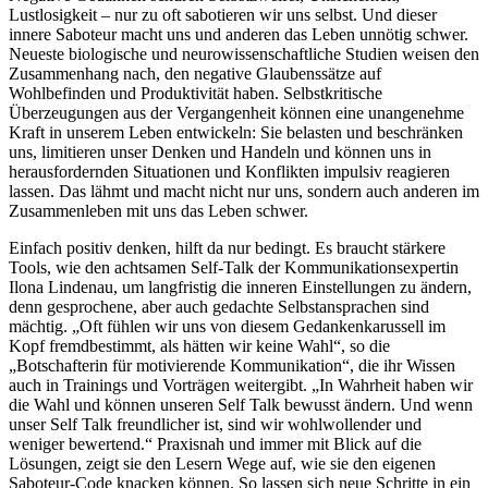
Lustlosigkeit – nur zu oft sabotieren wir uns selbst. Und dieser
innere Saboteur macht uns und anderen das Leben unnötig schwer.
Neueste biologische und neurowissenschaftliche Studien weisen den
Zusammenhang nach, den negative Glaubenssätze auf
Wohlbefinden und Produktivität haben. Selbstkritische
Überzeugungen aus der Vergangenheit können eine unangenehme
Kraft in unserem Leben entwickeln: Sie belasten und beschränken
uns, limitieren unser Denken und Handeln und können uns in
herausfordernden Situationen und Konflikten impulsiv reagieren
lassen. Das lähmt und macht nicht nur uns, sondern auch anderen im
Zusammenleben mit uns das Leben schwer.
Einfach positiv denken, hilft da nur bedingt. Es braucht stärkere
Tools, wie den achtsamen Self-Talk der Kommunikationsexpertin
Ilona Lindenau, um langfristig die inneren Einstellungen zu ändern,
denn gesprochene, aber auch gedachte Selbstansprachen sind
mächtig. „Oft fühlen wir uns von diesem Gedankenkarussell im
Kopf fremdbestimmt, als hätten wir keine Wahl“, so die
„Botschafterin für motivierende Kommunikation“, die ihr Wissen
auch in Trainings und Vorträgen weitergibt. „In Wahrheit haben wir
die Wahl und können unseren Self Talk bewusst ändern. Und wenn
unser Self Talk freundlicher ist, sind wir wohlwollender und
weniger bewertend.“ Praxisnah und immer mit Blick auf die
Lösungen, zeigt sie den Lesern Wege auf, wie sie den eigenen
Saboteur-Code knacken können. So lassen sich neue Schritte in ein