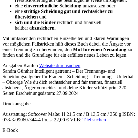
Herausforderung auf die bestmögliche Weise umzugehen,
eine
einvernehmliche Scheidung
umzusetzen oder
eine
strittige Scheidung gut und rechtssicher zu
überstehen
und
sich und die Kinder
rechtlich und finanziell
haltbar
abzusichern
.
Mit umfassenden rechtlichen Einzelheiten und klaren Warnungen
vor möglichen Fallstricken hilft dieses Buch dabei, die Ängste vor
einer Trennung zu überwinden, den
Mut für einen Neuanfang
zu
finden und die Grundlage für ein erfülltes neues Leben zu legen.
Details
Ausgaben
Kaufen
Website durchsuchen
Sandra Günther
Intelligent getrennt – Der Trennungs- und
und
Scheidungsratgeber für Frauen – Scheidung – Trennung – Unterhalt
Inhalte
– Obsorge
Wie du dich rechtssicher und fair trennst, finanziell
absicherst, Ärger vermeidest und deine Kinder schützt
print
220
Seiten
Erscheinungsdatum: 27.09.2024
Druckausgabe
Ausstattung: Softcover
Maße: H 21,5 cm / B 13,5 cm / 350 g
ISBN:
978-3-99060-344-4
Preis: 22,00 €
VLB:
Titel suchen
E-Book