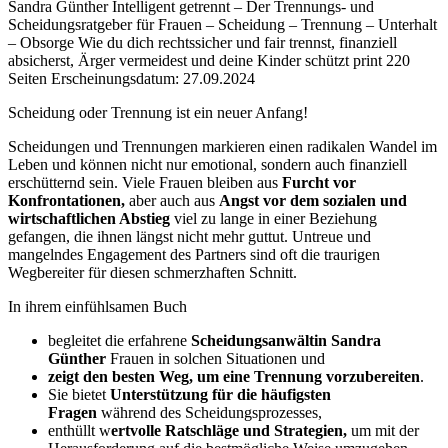
Beschreibung
Sandra Günther
Intelligent getrennt – Der Trennungs- und
Scheidungsratgeber für Frauen – Scheidung – Trennung – Unterhalt
– Obsorge
Wie du dich rechtssicher und fair trennst, finanziell
absicherst, Ärger vermeidest und deine Kinder schützt
print
220
Seiten
Erscheinungsdatum: 27.09.2024
Beschreibung
Scheidung oder Trennung ist ein neuer Anfang!
Scheidungen und Trennungen markieren einen radikalen Wandel im
Leben und können nicht nur emotional, sondern auch finanziell
erschütternd sein. Viele Frauen bleiben aus
Furcht vor
Konfrontationen,
aber auch aus
Angst vor dem sozialen und
wirtschaftlichen Abstieg
viel zu lange in einer Beziehung
gefangen, die ihnen längst nicht mehr guttut. Untreue und
mangelndes Engagement des Partners sind oft die traurigen
Wegbereiter für diesen schmerzhaften Schnitt.
In ihrem einfühlsamen Buch
begleitet die erfahrene
Scheidungsanwältin Sandra
Günther
Frauen in solchen Situationen und
zeigt den besten Weg, um eine Trennung vorzubereiten
.
Sie bietet
Unterstützung für die häufigsten
Fragen
während des Scheidungsprozesses,
enthüllt w
ertvolle Ratschläge und Strategien,
um mit der