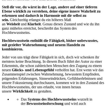
Stell dir vor, du wärst in der Lage, andere auf einer tieferen
Ebene wirklich zu verstehen, deine eigene innere
Wahrheit
zu
erkennen und dadurch in
Harmonie
mit dir selbst zu
sein.
Gleichzeitig erlangst du ein höheres Maß
an
Weisheit
und
Klarheit
. Genau diesen Zustand und wie du ihn
ganz mühelos erreichst, beschreibt das System des
Hochbewusstseins.
Hochbewusstsein enth
üllt die F
ähigkeit, bisher unbewusstes,
mit gezielter Wahrnehmung und neuem Handeln zu
kombinieren.
Jeder von uns trägt diese Fähigkeit in sich, doch wir schenken ihr
meistens keine Beachtung. In diesem Buch führt der Autor zu einer
Erkenntnis, die schon zahlreichen Menschen den Zugang zu einem
neuen
Glücks- und Lebensgefühl
verholfen hat. Erst wenn wir das
Zusammenspiel zwischen Wahrnehmung, bewusstem Empfinden,
prägenden Erfahrungen, Sinneseindrücken, Gefühlserlebnissen und
unsere Fokussierung durchschauen, kommen wir in den Zustand des
Hochbewusstseins, der uns erlaubt, von innen heraus
unsere
Wirklichkeit
zu gestalten.
Das
Systems des Hochbewusstseins
wurzelt in
der
Bewusstseinsforschung
und wird auch