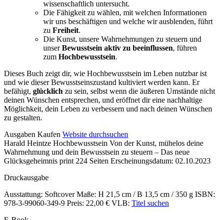
wissenschaftlich untersucht.
Die Fähigkeit zu wählen, mit welchen Informationen
wir uns beschäftigen und welche wir ausblenden, führt
zu
Freiheit
.
Die Kunst, unsere Wahrnehmungen zu steuern und
unser
Bewusstsein aktiv zu beeinflussen
, führen
zum
Hochbewusstsein
.
Dieses Buch zeigt dir, wie Hochbewusstsein im Leben nutzbar ist
und wie dieser Bewusstseinszustand kultiviert werden kann. Er
befähigt,
glücklich
zu sein, selbst wenn die äußeren Umstände nicht
deinen Wünschen entsprechen, und eröffnet dir eine nachhaltige
Möglichkeit, dein Leben zu verbessern und nach deinen Wünschen
zu gestalten.
Details
Ausgaben
Kaufen
Website durchsuchen
Harald Heintze
Hochbewusstsein
Von der Kunst, mühelos deine
und
Wahrnehmung und dein Bewusstsein zu steuern – Das neue
Inhalte
Glücksgeheimnis
print
224 Seiten
Erscheinungsdatum: 02.10.2023
Druckausgabe
Ausstattung: Softcover
Maße: H 21,5 cm / B 13,5 cm / 350 g
ISBN:
978-3-99060-349-9
Preis: 22,00 €
VLB:
Titel suchen
E-Book