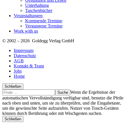
Gesundheit und Leben
Unterhaltung
Taschenbücher
Veranstaltungen
Kommende Termine
Vergangene Termine
Work with us
© 2002 – 2026 Goldegg Verlag GmbH
Impressum
Datenschutz
AGB
Kontakt & Team
Jobs
Home
Schließen
Suche
Finde
Wenn die Ergebnisse der
…
automatischen Vervollständigung verfügbar sind, benutze die Pfeile
nach oben und unten, um sie zu überprüfen, und die Eingabetaste,
um die gewünschte Seite aufzurufen. Nutzer von Touch-Geräten
können durch Berührung oder mit Wischgesten suchen.
Schließen