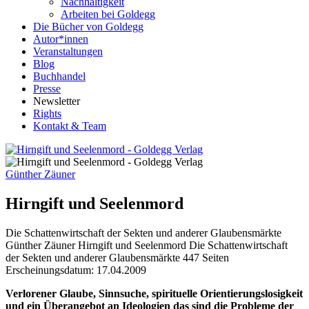
Nachhaltigkeit
Arbeiten bei Goldegg
Die Bücher von Goldegg
Autor*innen
Veranstaltungen
Blog
Buchhandel
Presse
Newsletter
Rights
Kontakt & Team
Günther Zäuner
Hirngift und Seelenmord
Die Schattenwirtschaft der Sekten und anderer Glaubensmärkte
Buchdetails
Günther Zäuner
Hirngift und Seelenmord
Die Schattenwirtschaft
der Sekten und anderer Glaubensmärkte
447 Seiten
Erscheinungsdatum: 17.04.2009
Beschreibung
Verlorener Glaube, Sinnsuche, spirituelle Orientierungslosigkeit
und ein Überangebot an Ideologien das sind die Probleme der