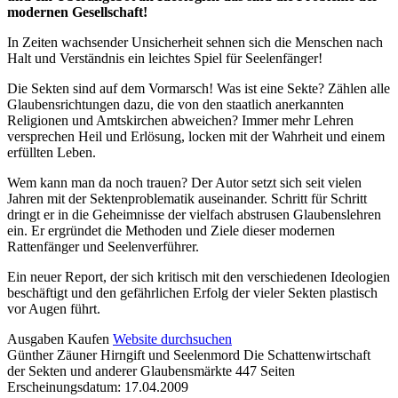
modernen Gesellschaft!
In Zeiten wachsender Unsicherheit sehnen sich die Menschen nach
Halt und Verständnis ein leichtes Spiel für Seelenfänger!
Die Sekten sind auf dem Vormarsch! Was ist eine Sekte? Zählen alle
Glaubensrichtungen dazu, die von den staatlich anerkannten
Religionen und Amtskirchen abweichen? Immer mehr Lehren
versprechen Heil und Erlösung, locken mit der Wahrheit und einem
erfüllten Leben.
Wem kann man da noch trauen? Der Autor setzt sich seit vielen
Jahren mit der Sektenproblematik auseinander. Schritt für Schritt
dringt er in die Geheimnisse der vielfach abstrusen Glaubenslehren
ein. Er ergründet die Methoden und Ziele dieser modernen
Rattenfänger und Seelenverführer.
Ein neuer Report, der sich kritisch mit den verschiedenen Ideologien
beschäftigt und den gefährlichen Erfolg der vieler Sekten plastisch
vor Augen führt.
Details
Ausgaben
Kaufen
Website durchsuchen
Günther Zäuner
Hirngift und Seelenmord
Die Schattenwirtschaft
und
der Sekten und anderer Glaubensmärkte
447 Seiten
Inhalte
Erscheinungsdatum: 17.04.2009