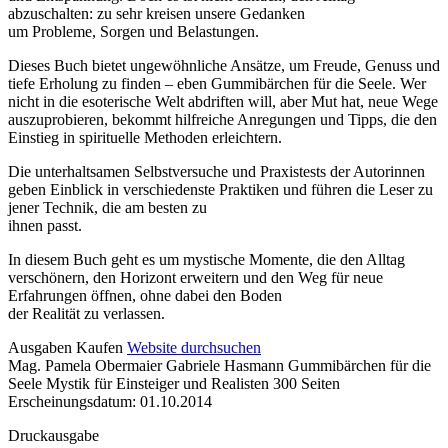
abzuschalten: zu sehr kreisen unsere Gedanken
um Probleme, Sorgen und Belastungen.
Dieses Buch bietet ungewöhnliche Ansätze, um Freude, Genuss und
tiefe Erholung zu finden – eben Gummibärchen für die Seele. Wer
nicht in die esoterische Welt abdriften will, aber Mut hat, neue Wege
auszuprobieren, bekommt hilfreiche Anregungen und Tipps, die den
Einstieg in spirituelle Methoden erleichtern.
Die unterhaltsamen Selbstversuche und Praxistests der Autorinnen
geben Einblick in verschiedenste Praktiken und führen die Leser zu
jener Technik, die am besten zu
ihnen passt.
In diesem Buch geht es um mystische Momente, die den Alltag
verschönern, den Horizont erweitern und den Weg für neue
Erfahrungen öffnen, ohne dabei den Boden
der Realität zu verlassen.
Details
Ausgaben
Kaufen
Website durchsuchen
Mag. Pamela Obermaier Gabriele Hasmann
Gummibärchen für die
und
Seele
Mystik für Einsteiger und Realisten
300 Seiten
Inhalte
Erscheinungsdatum: 01.10.2014
Druckausgabe