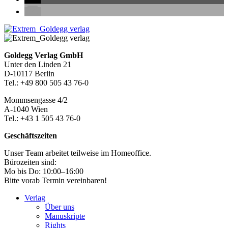
Seitenleiste
Footer-
Goldegg Verlag GmbH
Unter den Linden 21
Section
D-10117 Berlin
Tel.: +49 800 505 43 76-0
Mommsengasse 4/2
A-1040 Wien
Tel.: +43 1 505 43 76-0
Geschäftszeiten
Unser Team arbeitet teilweise im Homeoffice.
Bürozeiten sind:
Mo bis Do: 10:00–16:00
Bitte vorab Termin vereinbaren!
Verlag
Über uns
Manuskripte
Rights