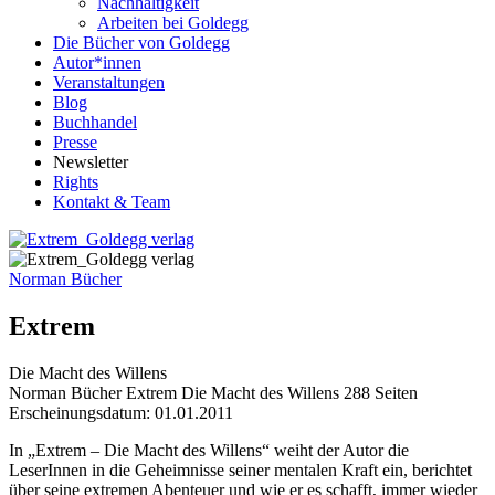
Nachhaltigkeit
Arbeiten bei Goldegg
Die Bücher von Goldegg
Autor*innen
Veranstaltungen
Blog
Buchhandel
Presse
Newsletter
Rights
Kontakt & Team
Norman Bücher
Extrem
Die Macht des Willens
Buchdetails
Norman Bücher
Extrem
Die Macht des Willens
288 Seiten
Erscheinungsdatum: 01.01.2011
Beschreibung
In „Extrem – Die Macht des Willens“ weiht der Autor die
LeserInnen in die Geheimnisse seiner mentalen Kraft ein, berichtet
über seine extremen Abenteuer und wie er es schafft, immer wieder