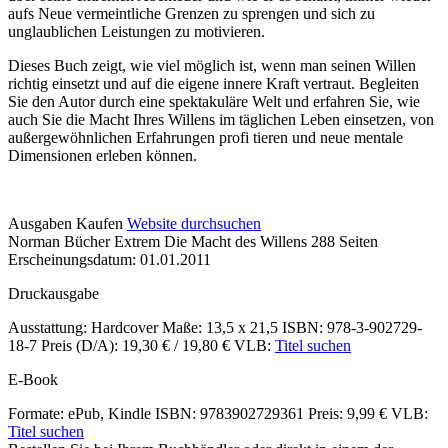
aufs Neue vermeintliche Grenzen zu sprengen und sich zu
unglaublichen Leistungen zu motivieren.
Dieses Buch zeigt, wie viel möglich ist, wenn man seinen Willen
richtig einsetzt und auf die eigene innere Kraft vertraut. Begleiten
Sie den Autor durch eine spektakuläre Welt und erfahren Sie, wie
auch Sie die Macht Ihres Willens im täglichen Leben einsetzen, von
außergewöhnlichen Erfahrungen profi tieren und neue mentale
Dimensionen erleben können.
Details
Ausgaben
Kaufen
Website durchsuchen
Norman Bücher
Extrem
Die Macht des Willens
288 Seiten
und
Erscheinungsdatum: 01.01.2011
Inhalte
Druckausgabe
Ausstattung: Hardcover
Maße: 13,5 x 21,5
ISBN: 978-3-902729-
18-7
Preis (D/A): 19,30 € / 19,80 €
VLB:
Titel suchen
E-Book
Formate: ePub, Kindle
ISBN: 9783902729361
Preis: 9,99 €
VLB:
Titel suchen