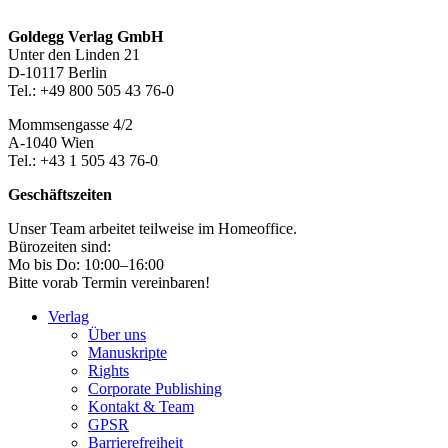
Footer-
Goldegg Verlag GmbH
Unter den Linden 21
Section
D-10117 Berlin
Tel.: +49 800 505 43 76-0
Mommsengasse 4/2
A-1040 Wien
Tel.: +43 1 505 43 76-0
Geschäftszeiten
Unser Team arbeitet teilweise im Homeoffice.
Bürozeiten sind:
Mo bis Do: 10:00–16:00
Bitte vorab Termin vereinbaren!
Verlag
Über uns
Manuskripte
Rights
Corporate Publishing
Kontakt & Team
GPSR
Barrierefreiheit