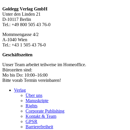
Footer-
Goldegg Verlag GmbH
Unter den Linden 21
Section
D-10117 Berlin
Tel.: +49 800 505 43 76-0
Mommsengasse 4/2
A-1040 Wien
Tel.: +43 1 505 43 76-0
Geschäftszeiten
Unser Team arbeitet teilweise im Homeoffice.
Bürozeiten sind:
Mo bis Do: 10:00–16:00
Bitte vorab Termin vereinbaren!
Verlag
Über uns
Manuskripte
Rights
Corporate Publishing
Kontakt & Team
GPSR
Barrierefreiheit