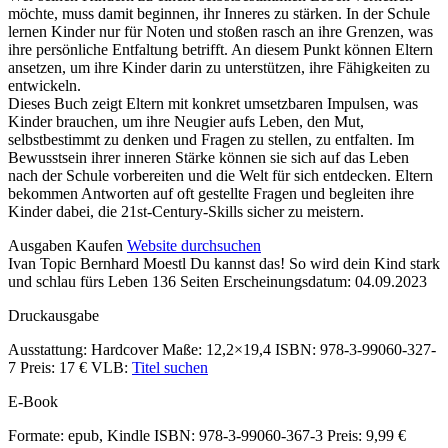
möchte, muss damit beginnen, ihr Inneres zu stärken. In der Schule
lernen Kinder nur für Noten und stoßen rasch an ihre Grenzen, was
ihre persönliche Entfaltung betrifft. An diesem Punkt können Eltern
ansetzen, um ihre Kinder darin zu unterstützen, ihre Fähigkeiten zu
entwickeln.
Dieses Buch zeigt Eltern mit konkret umsetzbaren Impulsen, was
Kinder brauchen, um ihre Neugier aufs Leben, den Mut,
selbstbestimmt zu denken und Fragen zu stellen, zu entfalten. Im
Bewusstsein ihrer inneren Stärke können sie sich auf das Leben
nach der Schule vorbereiten und die Welt für sich entdecken. Eltern
bekommen Antworten auf oft gestellte Fragen und begleiten ihre
Kinder dabei, die 21st-Century-Skills sicher zu meistern.
Details
Ausgaben
Kaufen
Website durchsuchen
Ivan Topic Bernhard Moestl
Du kannst das!
So wird dein Kind stark
und
und schlau fürs Leben
136 Seiten
Erscheinungsdatum: 04.09.2023
Inhalte
Druckausgabe
Ausstattung: Hardcover
Maße: 12,2×19,4
ISBN: 978-3-99060-327-
7
Preis: 17 €
VLB:
Titel suchen
E-Book
Formate: epub, Kindle
ISBN: 978-3-99060-367-3
Preis: 9,99 €