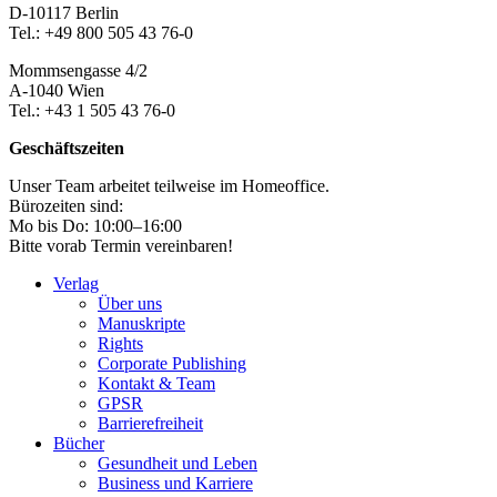
Section
D-10117 Berlin
Tel.: +49 800 505 43 76-0
Mommsengasse 4/2
A-1040 Wien
Tel.: +43 1 505 43 76-0
Geschäftszeiten
Unser Team arbeitet teilweise im Homeoffice.
Bürozeiten sind:
Mo bis Do: 10:00–16:00
Bitte vorab Termin vereinbaren!
Verlag
Über uns
Manuskripte
Rights
Corporate Publishing
Kontakt & Team
GPSR
Barrierefreiheit
Bücher
Gesundheit und Leben
Business und Karriere