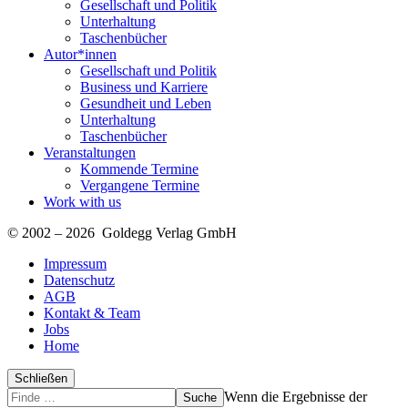
Gesellschaft und Politik
Unterhaltung
Taschenbücher
Autor*innen
Gesellschaft und Politik
Business und Karriere
Gesundheit und Leben
Unterhaltung
Taschenbücher
Veranstaltungen
Kommende Termine
Vergangene Termine
Work with us
© 2002 – 2026 Goldegg Verlag GmbH
Impressum
Datenschutz
AGB
Kontakt & Team
Jobs
Home
Schließen
Suche
Finde
Wenn die Ergebnisse der