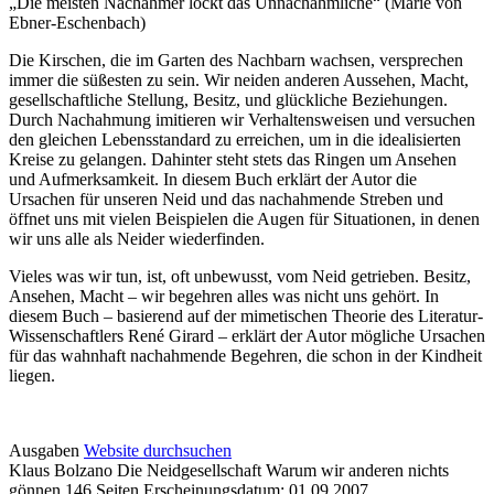
„Die meisten Nachahmer lockt das Unnachahmliche“ (Marie von
Ebner-Eschenbach)
Die Kirschen, die im Garten des Nachbarn wachsen, versprechen
immer die süßesten zu sein. Wir neiden anderen Aussehen, Macht,
gesellschaftliche Stellung, Besitz, und glückliche Beziehungen.
Durch Nachahmung imitieren wir Verhaltensweisen und versuchen
den gleichen Lebensstandard zu erreichen, um in die idealisierten
Kreise zu gelangen. Dahinter steht stets das Ringen um Ansehen
und Aufmerksamkeit. In diesem Buch erklärt der Autor die
Ursachen für unseren Neid und das nachahmende Streben und
öffnet uns mit vielen Beispielen die Augen für Situationen, in denen
wir uns alle als Neider wiederfinden.
Vieles was wir tun, ist, oft unbewusst, vom Neid getrieben. Besitz,
Ansehen, Macht – wir begehren alles was nicht uns gehört. In
diesem Buch – basierend auf der mimetischen Theorie des Literatur-
Wissenschaftlers René Girard – erklärt der Autor mögliche Ursachen
für das wahnhaft nachahmende Begehren, die schon in der Kindheit
liegen.
Details
Ausgaben
Website durchsuchen
Klaus Bolzano
Die Neidgesellschaft
Warum wir anderen nichts
und
gönnen
146 Seiten
Erscheinungsdatum: 01.09.2007