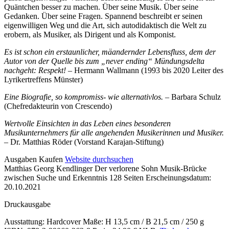
Quäntchen besser zu machen. Über seine Musik. Über seine
Gedanken. Über seine Fragen. Spannend beschreibt er seinen
eigenwilligen Weg und die Art, sich autodidaktisch die Welt zu
erobern, als Musiker, als Dirigent und als Komponist.
Es ist schon ein erstaunlicher, mäandernder Lebensfluss, dem der
Autor von der Quelle bis zum „never ending“ Mündungsdelta
nachgeht:
Respekt! –
Hermann Wallmann (1993 bis 2020 Leiter des
Lyrikertreffens Münster)
Eine Biografie, so kompromiss- wie alternativlos. –
Barbara Schulz
(Chefredakteurin von Crescendo)
Wertvolle Einsichten in das Leben eines besonderen
Musikunternehmers für alle angehenden Musikerinnen und Musiker.
–
Dr. Matthias Röder (Vorstand Karajan-Stiftung)
Details
Ausgaben
Kaufen
Website durchsuchen
Matthias Georg Kendlinger
Der verlorene Sohn
Musik-Brücke
und
zwischen Suche und Erkenntnis
128 Seiten
Erscheinungsdatum:
Inhalte
20.10.2021
Druckausgabe
Ausstattung: Hardcover
Maße: H 13,5 cm / B 21,5 cm / 250 g