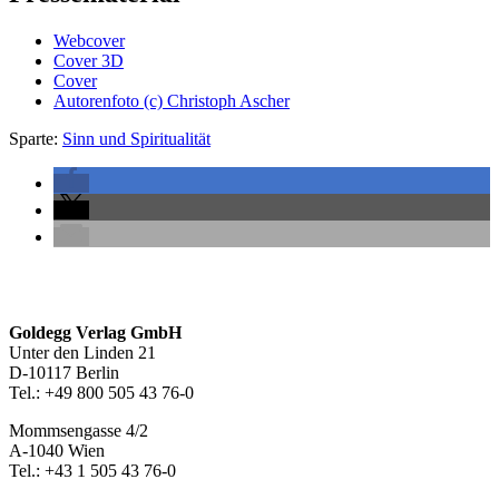
Webcover
Cover 3D
Cover
Autorenfoto (c) Christoph Ascher
Sparte:
Sinn und Spiritualität
Seitenleiste
Footer-
Goldegg Verlag GmbH
Unter den Linden 21
Section
D-10117 Berlin
Tel.: +49 800 505 43 76-0
Mommsengasse 4/2
A-1040 Wien
Tel.: +43 1 505 43 76-0