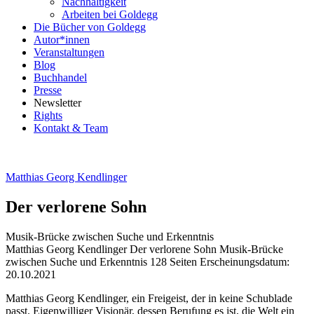
Nachhaltigkeit
Arbeiten bei Goldegg
Die Bücher von Goldegg
Autor*innen
Veranstaltungen
Blog
Buchhandel
Presse
Newsletter
Rights
Kontakt & Team
Matthias Georg Kendlinger
Der verlorene Sohn
Musik-Brücke zwischen Suche und Erkenntnis
Beschreibung
Matthias Georg Kendlinger
Der verlorene Sohn
Musik-Brücke
zwischen Suche und Erkenntnis
128 Seiten
Erscheinungsdatum:
20.10.2021
Beschreibung
Matthias Georg Kendlinger, ein Freigeist, der in keine Schublade
passt. Eigenwilliger Visionär, dessen Berufung es ist, die Welt ein