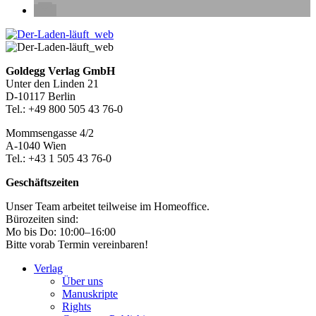
Seitenleiste
Footer-
Goldegg Verlag GmbH
Unter den Linden 21
Section
D-10117 Berlin
Tel.: +49 800 505 43 76-0
Mommsengasse 4/2
A-1040 Wien
Tel.: +43 1 505 43 76-0
Geschäftszeiten
Unser Team arbeitet teilweise im Homeoffice.
Bürozeiten sind:
Mo bis Do: 10:00–16:00
Bitte vorab Termin vereinbaren!
Verlag
Über uns
Manuskripte
Rights