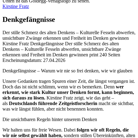
Kirstine Fratz
Denkgefängnisse
Der stille Schmerz des alten Denkens – Kulturelle Fesseln abwerfen,
unsichtbare Zwänge erkennen und Freiheit im Denken gewinnen
Beschreibung
Kirstine Fratz
Denkgefängnisse
Der stille Schmerz des alten
Denkens – Kulturelle Fesseln abwerfen, unsichtbare Zwänge
erkennen und Freiheit im Denken gewinnen
print
240 Seiten
Erscheinungsdatum: 27.04.2026
Beschreibung
Denkgefängnisse – Warum wir nie so frei denken, wie wir glauben
Unsere Gedanken tragen Spuren einer Zeit, die längst vergangen ist.
Doch das ist nicht schlimm, wenn wir es bemerken. Denn
wer
erkennt, wie stark Kultur unser Denken formt, kann beginnen,
sich daraus zu lösen.
Kirstine Fratz zeigt, wie das geht –
als
Deutschlands führende Zeitgeistforscherin
macht sie sichtbar,
was wir längst fühlen, aber nicht benennen konnten.
Die unsichtbaren Regeln hinter unserem Denken
Wir halten uns für freie Wesen. Dabei
folgen wir oft Regeln, die
wir nie selbst gewählt haben,
sondern stillen Übereinkünften, alten