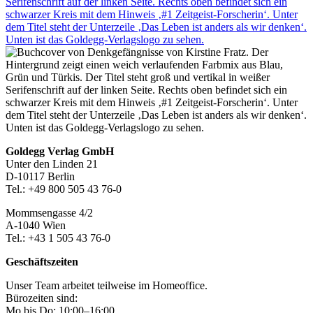
Footer-
Goldegg Verlag GmbH
Unter den Linden 21
Section
D-10117 Berlin
Tel.: +49 800 505 43 76-0
Mommsengasse 4/2
A-1040 Wien
Tel.: +43 1 505 43 76-0
Geschäftszeiten
Unser Team arbeitet teilweise im Homeoffice.
Bürozeiten sind:
Mo bis Do: 10:00–16:00