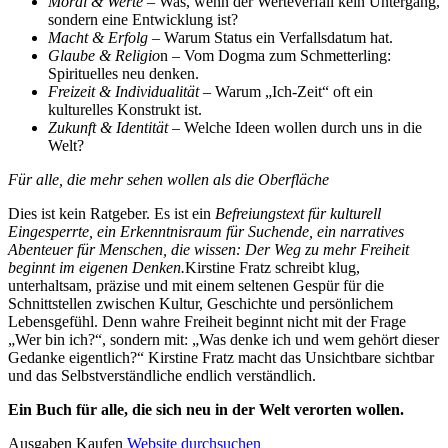
Moral & Werte
– Was, wenn der Werteverfall kein Untergang,
sondern eine Entwicklung ist?
Macht & Erfolg
– Warum Status ein Verfallsdatum hat.
Glaube & Religio
n – Vom Dogma zum Schmetterling:
Spirituelles neu denken.
Freizeit & Individualität
– Warum „Ich-Zeit“ oft ein
kulturelles Konstrukt ist.
Zukunft & Identität
– Welche Ideen wollen durch uns in die
Welt?
Für alle, die mehr sehen wollen als die Oberfläche
Dies ist kein Ratgeber. Es ist ein
Befreiungstext für kulturell
Eingesperrte, ein Erkenntnisraum für Suchende, ein narratives
Abenteuer für Menschen, die wissen: Der Weg zu mehr Freiheit
beginnt im eigenen Denken.
Kirstine Fratz schreibt klug,
unterhaltsam, präzise und mit einem seltenen Gespür für die
Schnittstellen zwischen Kultur, Geschichte und persönlichem
Lebensgefühl. Denn wahre Freiheit beginnt nicht mit der Frage
„Wer bin ich?“, sondern mit: „Was denke ich und wem gehört dieser
Gedanke eigentlich?“ Kirstine Fratz macht das Unsichtbare sichtbar
und das Selbstverständliche endlich verständlich.
Ein Buch für alle, die sich neu in der Welt verorten wollen.
Details
Ausgaben
Kaufen
Website durchsuchen