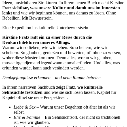
Ideen, unsichtbaren Strukturen. In ihrem neuen Buch macht Kirstine
Fratz
sichtbar, was unsere Kultur und damit uns im Innersten
lenkt
und wie wir beginnen können, uns daraus zu lösen. Ohne
Rebellion. Mit Bewusstsein.
Eine Expedition ins kulturelle Unterbewusstsein
Kirstine Fratz lädt ein zu einer Reise durch die
Denkarchitekturen unseres Alltags.
Warum wir so lieben, wie wir lieben. So scheitern, wie wir
scheitern. So glauben, genießen und bewerten, oft ohne zu wissen,
woher diese Muster kommen. Denn alles, woran wir glauben,
musste irgendjemand irgendwann einmal erfinden. Und alles, was
erfunden wurde, kann auch verändert werden.
Denkgefängnisse erkennen – und neue Räume betreten
In ihrem narrativen Sachbuch
zeigt
Fratz,
wo kulturelle
Sehnsüchte festsitzen
und wie sie sich lösen lassen. Kapitel für
Kapitel öffnet sie neue Perspektiven:
Liebe & Sex
– Warum unser Begehren oft älter ist als wir
selbst.
Ehe & Familie
– Ein Sehnsuchtsort, der nicht so traditionell
ist, wie wir glauben.