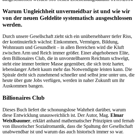
Beschreibung
Warum Ungleichheit unvermeidbar ist und wie wir
von der neuen Geldelite systematisch ausgeschlossen
werden.
Durch unsere Gesellschaft zieht sich ein unübersehbarer tiefer Riss,
der kontinuierlich wächst: Einkommen, Vermögen, Bildung,
Wohnraum und Gesundheit – in allen Bereichen wird die Kluft
zwischen Arm und Reich immer größer. Einer abgehobenen Elite,
dem Billionaires Club, die in unvorstellbarem Reichtum schwelgt,
steht eine immer breitere Masse gegenüber, die sich trotz harter,
lebenslanger Arbeit kaum mehr das Notwendigste leisten kann. Die
Spirale dreht sich zunehmend schneller und selbst jene unter uns, die
heute über gute Jobs verfügen, werden in naher Zukunft um ihr
Auskommen bangen.
Billionaires Club
Dieses Buch liefert die schonungslose Wahrheit darüber, warum
diese Entwicklung unausweichlich ist. Der Autor, Mag.
Elmar
Weixlbaumer
, erklärt anhand mathematischer Prinzipien und fernab
von illusorischer Sozialromantik, dass die Spaltung der Gesellschaft
unabwendbar ist und warum das auch historisch immer so war.