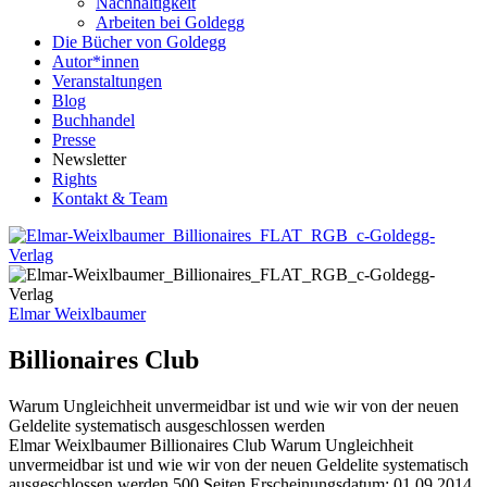
Nachhaltigkeit
Arbeiten bei Goldegg
Die Bücher von Goldegg
Autor*innen
Veranstaltungen
Blog
Buchhandel
Presse
Newsletter
Rights
Kontakt & Team
Elmar Weixlbaumer
Billionaires Club
Warum Ungleichheit unvermeidbar ist und wie wir von der neuen
Geldelite systematisch ausgeschlossen werden
Buchdetails
Elmar Weixlbaumer
Billionaires Club
Warum Ungleichheit
unvermeidbar ist und wie wir von der neuen Geldelite systematisch
ausgeschlossen werden
500 Seiten
Erscheinungsdatum: 01.09.2014