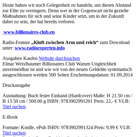
Heute haben wir noch Gelegenheit zu handeln, um diesen Abstand
zur Elite zu verringern. Denn wer in der Gegenwart nicht gezielte
Maßnahmen für sich und seine Kinder setzt, um in der Zukunft
dabei zu sein, der hat bereits verloren.
www.billionaires-club.eu
Radio-Feature
„Kluft zwischen Arm und reich“
zum Download
unter:
www.radioexperten.info
Details
Ausgaben
Kaufen
Website durchsuchen
Elmar Weixlbaumer
Billionaires Club
Warum Ungleichheit
und
unvermeidbar ist und wie wir von der neuen Geldelite systematisch
Inhalte
ausgeschlossen werden
500 Seiten
Erscheinungsdatum: 01.09.2014
Druckausgabe
Ausstattung: Buch fester Einband (Hardcover)
Maße: H 21.50 cm /
B 13.50 cm / 500.00 g
ISBN: 9783902991201
Preis: 22,- €
VLB:
Titel suchen
E-Book
Formate: Kindle, ePub
ISBN: 9783902991324
Preis: 9,99 €
VLB:
Titel suchen