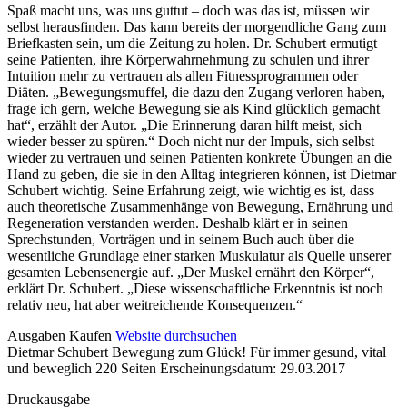
Spaß macht uns, was uns guttut – doch was das ist, müssen wir
selbst herausfinden. Das kann bereits der morgendliche Gang zum
Briefkasten sein, um die Zeitung zu holen. Dr. Schubert ermutigt
seine Patienten, ihre Körperwahrnehmung zu schulen und ihrer
Intuition mehr zu vertrauen als allen Fitnessprogrammen oder
Diäten. „Bewegungsmuffel, die dazu den Zugang verloren haben,
frage ich gern, welche Bewegung sie als Kind glücklich gemacht
hat“, erzählt der Autor. „Die Erinnerung daran hilft meist, sich
wieder besser zu spüren.“ Doch nicht nur der Impuls, sich selbst
wieder zu vertrauen und seinen Patienten konkrete Übungen an die
Hand zu geben, die sie in den Alltag integrieren können, ist Dietmar
Schubert wichtig. Seine Erfahrung zeigt, wie wichtig es ist, dass
auch theoretische Zusammenhänge von Bewegung, Ernährung und
Regeneration verstanden werden. Deshalb klärt er in seinen
Sprechstunden, Vorträgen und in seinem Buch auch über die
wesentliche Grundlage einer starken Muskulatur als Quelle unserer
gesamten Lebensenergie auf. „Der Muskel ernährt den Körper“,
erklärt Dr. Schubert. „Diese wissenschaftliche Erkenntnis ist noch
relativ neu, hat aber weitreichende Konsequenzen.“
Details
Ausgaben
Kaufen
Website durchsuchen
Dietmar Schubert
Bewegung zum Glück!
Für immer gesund, vital
und
und beweglich
220 Seiten
Erscheinungsdatum: 29.03.2017
Inhalte
Druckausgabe