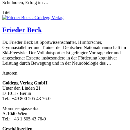
Schulnoten, Erfolg im …
Titel
Frieder Beck
Dr. Frieder Beck ist Sportwissenschafter, Hirnforscher,
Gymnasiallehrer und Trainer der Deutschen Nationalmannschaft im
Ski-Freestyle. Der Vollblutsportler ist gefragter Vortragender und
angesehener Experte insbesondere in der Förderung kognitiver
Leistung durch Bewegung und in der Neurobiologie des …
Autoren
Footer-
Goldegg Verlag GmbH
Unter den Linden 21
Section
D-10117 Berlin
Tel.: +49 800 505 43 76-0
Mommsengasse 4/2
A-1040 Wien
Tel.: +43 1 505 43 76-0
Geschäftszeiten