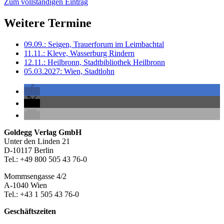
Zum vollständigen Eintrag
Weitere Termine
09.09.: Seigen, Trauerforum im Leimbachtal
11.11.: Kleve, Wasserburg Rindern
12.11.: Heilbronn, Stadtbibliothek Heilbronn
05.03.2027: Wien, Stadtlohn
Seitenleiste
Footer-
Goldegg Verlag GmbH
Unter den Linden 21
Section
D-10117 Berlin
Tel.: +49 800 505 43 76-0
Mommsengasse 4/2
A-1040 Wien
Tel.: +43 1 505 43 76-0
Geschäftszeiten