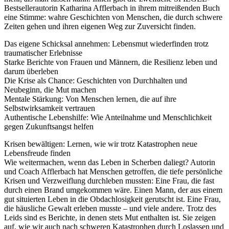
Bestsellerautorin Katharina Afflerbach in ihrem mitreißenden Buch
eine Stimme: wahre Geschichten von Menschen, die durch schwere
Zeiten gehen und ihren eigenen Weg zur Zuversicht finden.
Das eigene Schicksal annehmen: Lebensmut wiederfinden trotz
traumatischer Erlebnisse
Starke Berichte von Frauen und Männern, die Resilienz leben und
darum überleben
Die Krise als Chance: Geschichten von Durchhalten und
Neubeginn, die Mut machen
Mentale Stärkung: Von Menschen lernen, die auf ihre
Selbstwirksamkeit vertrauen
Authentische Lebenshilfe: Wie Anteilnahme und Menschlichkeit
gegen Zukunftsangst helfen
Krisen bewältigen: Lernen, wie wir trotz Katastrophen neue
Lebensfreude finden
Wie weitermachen, wenn das Leben in Scherben daliegt? Autorin
und Coach Afflerbach hat Menschen getroffen, die tiefe persönliche
Krisen und Verzweiflung durchleben mussten: Eine Frau, die fast
durch einen Brand umgekommen wäre. Einen Mann, der aus einem
gut situierten Leben in die Obdachlosigkeit gerutscht ist. Eine Frau,
die häusliche Gewalt erleben musste – und viele andere. Trotz des
Leids sind es Berichte, in denen stets Mut enthalten ist. Sie zeigen
auf, wie wir auch nach schweren Katastrophen durch Loslassen und