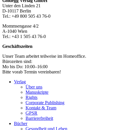
Seitenleiste
Footer-
Goldegg Verlag GmbH
Unter den Linden 21
Section
D-10117 Berlin
Tel.: +49 800 505 43 76-0
Mommsengasse 4/2
A-1040 Wien
Tel.: +43 1 505 43 76-0
Geschäftszeiten
Unser Team arbeitet teilweise im Homeoffice.
Bürozeiten sind:
Mo bis Do: 10:00–16:00
Bitte vorab Termin vereinbaren!
Verlag
Über uns
Manuskripte
Rights
Corporate Publishing
Kontakt & Team
GPSR
Barrierefreiheit
Bücher
Gesundheit und Leben