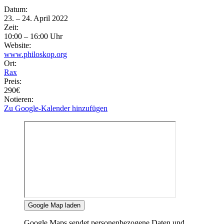
Eventdetails
Datum:
23. – 24. April 2022
Zeit:
10:00 – 16:00 Uhr
Website:
www.philoskop.org
Ort:
Rax
Preis:
290€
Notieren:
Zu Google-Kalender hinzufügen
Google Map laden
Google Maps sendet personenbezogene Daten und