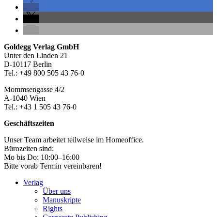
Seitenleiste
Footer-
Goldegg Verlag GmbH
Unter den Linden 21
Section
D-10117 Berlin
Tel.: +49 800 505 43 76-0
Mommsengasse 4/2
A-1040 Wien
Tel.: +43 1 505 43 76-0
Geschäftszeiten
Unser Team arbeitet teilweise im Homeoffice.
Bürozeiten sind:
Mo bis Do: 10:00–16:00
Bitte vorab Termin vereinbaren!
Verlag
Über uns
Manuskripte
Rights