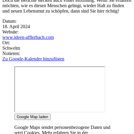
Doch die Berichte stecken auch voller Hoffnung: Wenn Sie erfahren
möchten, wie es diesen Menschen gelingt, wieder Halt zu finden
und neuen Lebensmut zu schöpfen, dann sind Sie hier richtig!
Eventdetails
Datum:
18. April 2024
Website:
www.ideen-afflerbach.com
Ort:
Schwelm
Notieren:
Zu Google-Kalender hinzufügen
Google Map laden
Google Maps sendet personenbezogene Daten und
setzt Cookies. Mehr erfahren Sie in der