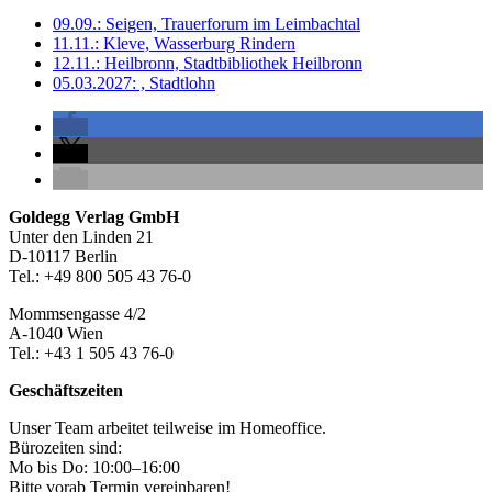
09.09.: Seigen, Trauerforum im Leimbachtal
11.11.: Kleve, Wasserburg Rindern
12.11.: Heilbronn, Stadtbibliothek Heilbronn
05.03.2027: , Stadtlohn
Seitenleiste
Footer-
Goldegg Verlag GmbH
Unter den Linden 21
Section
D-10117 Berlin
Tel.: +49 800 505 43 76-0
Mommsengasse 4/2
A-1040 Wien
Tel.: +43 1 505 43 76-0
Geschäftszeiten
Unser Team arbeitet teilweise im Homeoffice.
Bürozeiten sind:
Mo bis Do: 10:00–16:00
Bitte vorab Termin vereinbaren!