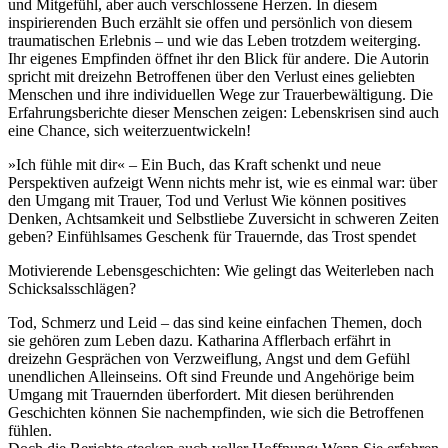
und Mitgefühl, aber auch verschlossene Herzen. In diesem
inspirierenden Buch erzählt sie offen und persönlich von diesem
traumatischen Erlebnis – und wie das Leben trotzdem weiterging.
Ihr eigenes Empfinden öffnet ihr den Blick für andere. Die Autorin
spricht mit dreizehn Betroffenen über den Verlust eines geliebten
Menschen und ihre individuellen Wege zur Trauerbewältigung. Die
Erfahrungsberichte dieser Menschen zeigen: Lebenskrisen sind auch
eine Chance, sich weiterzuentwickeln!
»Ich fühle mit dir« – Ein Buch, das Kraft schenkt und neue
Perspektiven aufzeigt Wenn nichts mehr ist, wie es einmal war: über
den Umgang mit Trauer, Tod und Verlust Wie können positives
Denken, Achtsamkeit und Selbstliebe Zuversicht in schweren Zeiten
geben? Einfühlsames Geschenk für Trauernde, das Trost spendet
Motivierende Lebensgeschichten: Wie gelingt das Weiterleben nach
Schicksalsschlägen?
Tod, Schmerz und Leid – das sind keine einfachen Themen, doch
sie gehören zum Leben dazu. Katharina Afflerbach erfährt in
dreizehn Gesprächen von Verzweiflung, Angst und dem Gefühl
unendlichen Alleinseins. Oft sind Freunde und Angehörige beim
Umgang mit Trauernden überfordert. Mit diesen berührenden
Geschichten können Sie nachempfinden, wie sich die Betroffenen
fühlen.