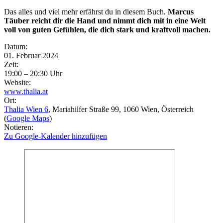
Das alles und viel mehr erfährst du in diesem Buch.
Marcus
Täuber reicht dir die Hand und nimmt dich mit in eine Welt
voll von guten Gefühlen, die dich stark und kraftvoll machen.
Eventdetails
Datum:
01. Februar 2024
Zeit:
19:00 – 20:30 Uhr
Website:
www.thalia.at
Ort:
Thalia Wien 6
, Mariahilfer Straße 99
, 1060
Wien
, Österreich
(
Google Maps
)
Notieren:
Zu Google-Kalender hinzufügen