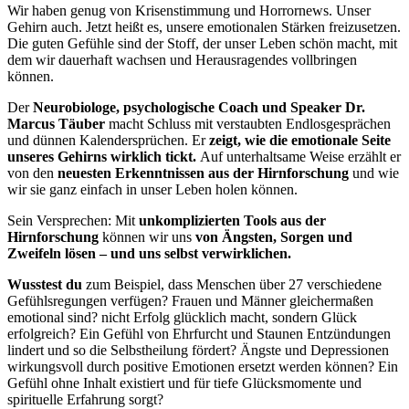
Wir haben genug von Krisenstimmung und Horrornews. Unser
Gehirn auch. Jetzt heißt es, unsere emotionalen Stärken freizusetzen.
Die guten Gefühle sind der Stoff, der unser Leben schön macht, mit
dem wir dauerhaft wachsen und Herausragendes vollbringen
können.
Der
Neurobiologe, psychologische Coach und Speaker Dr.
Marcus Täuber
macht Schluss mit verstaubten Endlosgesprächen
und dünnen Kalendersprüchen. Er
zeigt, wie die emotionale Seite
unseres Gehirns wirklich tickt.
Auf unterhaltsame Weise erzählt er
von den
neuesten Erkenntnissen aus der Hirnforschung
und wie
wir sie ganz einfach in unser Leben holen können.
Sein Versprechen: Mit
unkomplizierten Tools aus der
Hirnforschung
können wir uns
von Ängsten, Sorgen und
Zweifeln lösen – und uns selbst verwirklichen.
Wusstest du
zum Beispiel, dass Menschen über 27 verschiedene
Gefühlsregungen verfügen? Frauen und Männer gleichermaßen
emotional sind? nicht Erfolg glücklich macht, sondern Glück
erfolgreich? Ein Gefühl von Ehrfurcht und Staunen Entzündungen
lindert und so die Selbstheilung fördert? Ängste und Depressionen
wirkungsvoll durch positive Emotionen ersetzt werden können? Ein
Gefühl ohne Inhalt existiert und für tiefe Glücksmomente und
spirituelle Erfahrung sorgt?