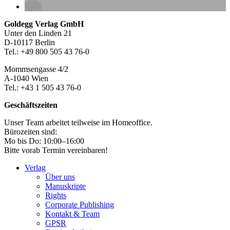
Seitenleiste
Footer-
Goldegg Verlag GmbH
Unter den Linden 21
Section
D-10117 Berlin
Tel.: +49 800 505 43 76-0
Mommsengasse 4/2
A-1040 Wien
Tel.: +43 1 505 43 76-0
Geschäftszeiten
Unser Team arbeitet teilweise im Homeoffice.
Bürozeiten sind:
Mo bis Do: 10:00–16:00
Bitte vorab Termin vereinbaren!
Verlag
Über uns
Manuskripte
Rights
Corporate Publishing
Kontakt & Team
GPSR