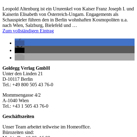
Leopold Altenburg ist ein Ururenkel von Kaiser Franz Joseph I. und
Kaiserin Elisabeth von Österreich-Ungarn. Engagements als
Schauspieler führen den in Berlin wohnhaften Kosmopoliten u.a.
nach Wien, Salzburg, Bielefeld und …
Zum vollständigen Eintrag
Seitenleiste
Footer-
Goldegg Verlag GmbH
Unter den Linden 21
Section
D-10117 Berlin
Tel.: +49 800 505 43 76-0
Mommsengasse 4/2
A-1040 Wien
Tel.: +43 1 505 43 76-0
Geschäftszeiten
Unser Team arbeitet teilweise im Homeoffice.
Bürozeiten sind: