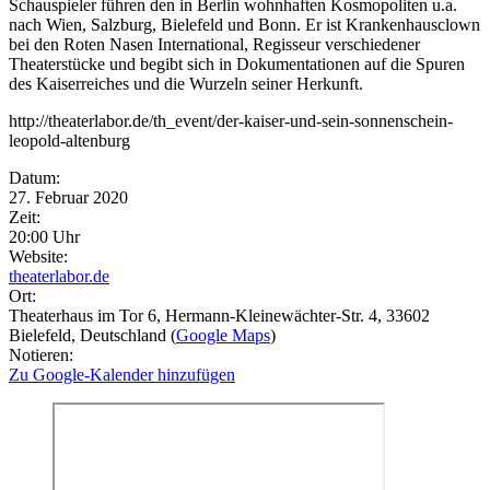
Schauspieler führen den in Berlin wohnhaften Kosmopoliten u.a.
nach Wien, Salzburg, Bielefeld und Bonn. Er ist Krankenhausclown
bei den Roten Nasen International, Regisseur verschiedener
Theaterstücke und begibt sich in Dokumentationen auf die Spuren
des Kaiserreiches und die Wurzeln seiner Herkunft.
http://theaterlabor.de/th_event/der-kaiser-und-sein-sonnenschein-
leopold-altenburg
Eventdetails
Datum:
27. Februar 2020
Zeit:
20:00 Uhr
Website:
theaterlabor.de
Ort:
Theaterhaus im Tor 6
, Hermann-Kleinewächter-Str. 4
, 33602
Bielefeld
, Deutschland
(
Google Maps
)
Notieren:
Zu Google-Kalender hinzufügen