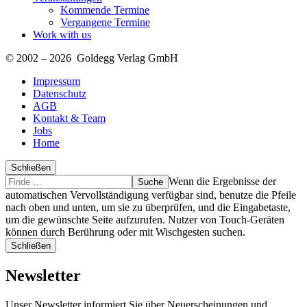
Kommende Termine
Vergangene Termine
Work with us
© 2002 – 2026 Goldegg Verlag GmbH
Impressum
Datenschutz
AGB
Kontakt & Team
Jobs
Home
Schließen
Suche
Finde
Wenn die Ergebnisse der
…
automatischen Vervollständigung verfügbar sind, benutze die Pfeile
nach oben und unten, um sie zu überprüfen, und die Eingabetaste,
um die gewünschte Seite aufzurufen. Nutzer von Touch-Geräten
können durch Berührung oder mit Wischgesten suchen.
Schließen
Newsletter
Unser Newsletter informiert Sie über Neuerscheinungen und