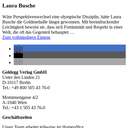
Laura Busche
Wäre Perspektivenwechsel eine olympische Disziplin, hätte Laura
Busche die Goldmedaille längst gewonnen. Mit beeindruckender
Leichtigkeit beweist sie, dass sich Femininität und Respekt in einer
Welt, die oft das Gegenteil behauptet …
Zum vollständigen Eintrag
Seitenleiste
Footer-
Goldegg Verlag GmbH
Unter den Linden 21
Section
D-10117 Berlin
Tel.: +49 800 505 43 76-0
Mommsengasse 4/2
A-1040 Wien
Tel.: +43 1 505 43 76-0
Geschäftszeiten
Unser Team arbeitet teilweise im Homeoffice.