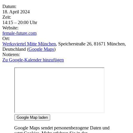
Eventdetails
Datum:
18. April 2024
Zeit:
14:15 – 20:00 Uhr
Website:
female-future.com
Ort:
Werksviertel Mitte München
, Speicherstraße 26
, 81671
München
,
Deutschland
(
Google Maps
)
Notieren:
Zu Google-Kalender hinzufügen
Google Map laden
Google Maps sendet personenbezogene Daten und