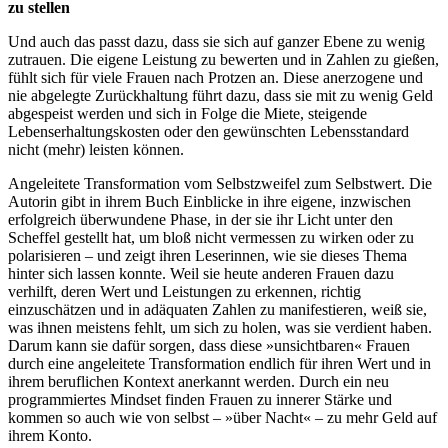
zu stellen
Und auch das passt dazu, dass sie sich auf ganzer Ebene zu wenig
zutrauen. Die eigene Leistung zu bewerten und in Zahlen zu gießen,
fühlt sich für viele Frauen nach Protzen an. Diese anerzogene und
nie abgelegte Zurückhaltung führt dazu, dass sie mit zu wenig Geld
abgespeist werden und sich in Folge die Miete, steigende
Lebenserhaltungskosten oder den gewünschten Lebensstandard
nicht (mehr) leisten können.
Angeleitete Transformation vom Selbstzweifel zum Selbstwert. Die
Autorin gibt in ihrem Buch Einblicke in ihre eigene, inzwischen
erfolgreich überwundene Phase, in der sie ihr Licht unter den
Scheffel gestellt hat, um bloß nicht vermessen zu wirken oder zu
polarisieren – und zeigt ihren Leserinnen, wie sie dieses Thema
hinter sich lassen konnte. Weil sie heute anderen Frauen dazu
verhilft, deren Wert und Leistungen zu erkennen, richtig
einzuschätzen und in adäquaten Zahlen zu manifestieren, weiß sie,
was ihnen meistens fehlt, um sich zu holen, was sie verdient haben.
Darum kann sie dafür sorgen, dass diese »unsichtbaren« Frauen
durch eine angeleitete Transformation endlich für ihren Wert und in
ihrem beruflichen Kontext anerkannt werden. Durch ein neu
programmiertes Mindset finden Frauen zu innerer Stärke und
kommen so auch wie von selbst – »über Nacht« – zu mehr Geld auf
ihrem Konto.