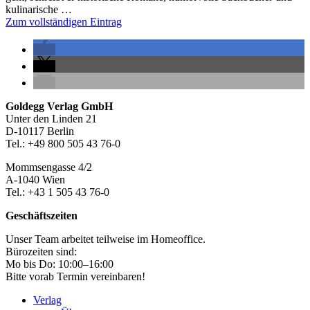
kulinarische …
Zum vollständigen Eintrag
Seitenleiste
Footer-
Goldegg Verlag GmbH
Unter den Linden 21
Section
D-10117 Berlin
Tel.: +49 800 505 43 76-0
Mommsengasse 4/2
A-1040 Wien
Tel.: +43 1 505 43 76-0
Geschäftszeiten
Unser Team arbeitet teilweise im Homeoffice.
Bürozeiten sind:
Mo bis Do: 10:00–16:00
Bitte vorab Termin vereinbaren!
Verlag