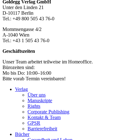
Seitenleiste
Footer-
Goldegg Verlag GmbH
Unter den Linden 21
Section
D-10117 Berlin
Tel.: +49 800 505 43 76-0
Mommsengasse 4/2
A-1040 Wien
Tel.: +43 1 505 43 76-0
Geschäftszeiten
Unser Team arbeitet teilweise im Homeoffice.
Bürozeiten sind:
Mo bis Do: 10:00–16:00
Bitte vorab Termin vereinbaren!
Verlag
Über uns
Manuskripte
Rights
Corporate Publishing
Kontakt & Team
GPSR
Barrierefreiheit
Bücher
Gesundheit und Leben