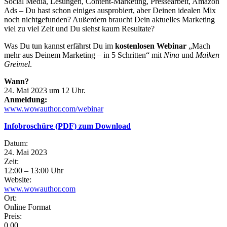
Social Media, Lesungen, Content-Marketing, Pressearbeit, Amazon
Ads – Du hast schon einiges ausprobiert, aber Deinen idealen Mix
noch nichtgefunden? Außerdem braucht Dein aktuelles Marketing
viel zu viel Zeit und Du siehst kaum Resultate?
Was Du tun kannst erfährst Du im
kostenlosen Webinar
„Mach
mehr aus Deinem Marketing – in 5 Schritten“ mit
Nina
und
Maiken
Greimel
.
Wann?
24. Mai 2023 um 12 Uhr.
Anmeldung:
www.wowauthor.com/webinar
Infobroschüre (PDF) zum Download
Eventdetails
Datum:
24. Mai 2023
Zeit:
12:00 – 13:00 Uhr
Website:
www.wowauthor.com
Ort:
Online Format
Preis:
0,00