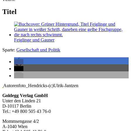
Titel
Feiglinge und Gauner
Sparte:
Gesellschaft und Politik
Seitenleiste
Autorenfoto_Hendricks-(c)Ulrik-Jantzen
Footer-
Goldegg Verlag GmbH
Unter den Linden 21
Section
D-10117 Berlin
Tel.: +49 800 505 43 76-0
Mommsengasse 4/2
A-1040 Wien