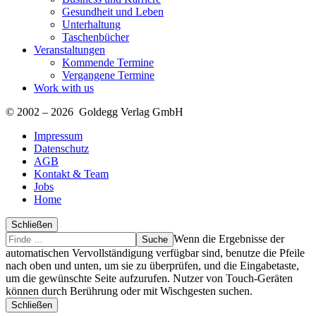
Gesundheit und Leben
Unterhaltung
Taschenbücher
Veranstaltungen
Kommende Termine
Vergangene Termine
Work with us
© 2002 – 2026 Goldegg Verlag GmbH
Impressum
Datenschutz
AGB
Kontakt & Team
Jobs
Home
Schließen
Suche
Finde
Wenn die Ergebnisse der
…
automatischen Vervollständigung verfügbar sind, benutze die Pfeile
nach oben und unten, um sie zu überprüfen, und die Eingabetaste,
um die gewünschte Seite aufzurufen. Nutzer von Touch-Geräten
können durch Berührung oder mit Wischgesten suchen.
Schließen