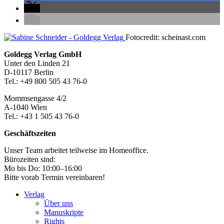
Seitenleiste
Fotocredit: scheinast.com
Footer-
Goldegg Verlag GmbH
Unter den Linden 21
Section
D-10117 Berlin
Tel.: +49 800 505 43 76-0
Mommsengasse 4/2
A-1040 Wien
Tel.: +43 1 505 43 76-0
Geschäftszeiten
Unser Team arbeitet teilweise im Homeoffice.
Bürozeiten sind:
Mo bis Do: 10:00–16:00
Bitte vorab Termin vereinbaren!
Verlag
Über uns
Manuskripte
Rights