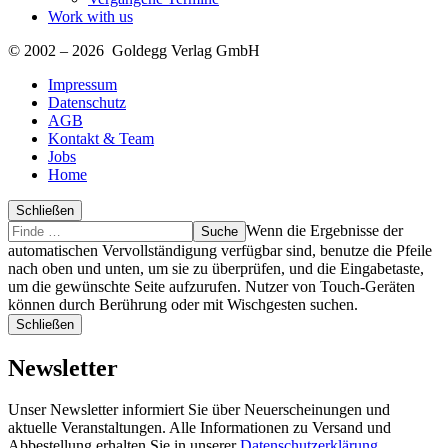
Work with us
© 2002 – 2026 Goldegg Verlag GmbH
Impressum
Datenschutz
AGB
Kontakt & Team
Jobs
Home
Schließen
Suche
Finde
Wenn die Ergebnisse der
…
automatischen Vervollständigung verfügbar sind, benutze die Pfeile
nach oben und unten, um sie zu überprüfen, und die Eingabetaste,
um die gewünschte Seite aufzurufen. Nutzer von Touch-Geräten
können durch Berührung oder mit Wischgesten suchen.
Schließen
Newsletter
Unser Newsletter informiert Sie über Neuerscheinungen und
aktuelle Veranstaltungen. Alle Informationen zu Versand und
Abbestellung erhalten Sie in unserer
Datenschutzerklärung
.