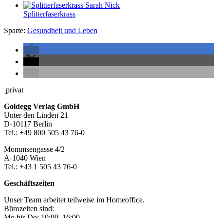
Splitterfaserkrass
Sparte:
Gesundheit und Leben
Seitenleiste
privat
Footer-
Goldegg Verlag GmbH
Unter den Linden 21
Section
D-10117 Berlin
Tel.: +49 800 505 43 76-0
Mommsengasse 4/2
A-1040 Wien
Tel.: +43 1 505 43 76-0
Geschäftszeiten
Unser Team arbeitet teilweise im Homeoffice.
Bürozeiten sind:
Mo bis Do: 10:00–16:00