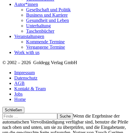
Autor*innen
Gesellschaft und Politik
Business und Karriere
Gesundheit und Leben
Unterhaltung
Taschenbücher
Veranstaltungen
Kommende Termine
Vergangene Termine
Work with us
© 2002 – 2026 Goldegg Verlag GmbH
Impressum
Datenschutz
AGB
Kontakt & Team
Jobs
Home
Schließen
Suche
Finde
Wenn die Ergebnisse der
…
automatischen Vervollständigung verfügbar sind, benutze die Pfeile
nach oben und unten, um sie zu überprüfen, und die Eingabetaste,
um die gewünschte Seite aufzurufen. Nutzer von Touch-Geräten