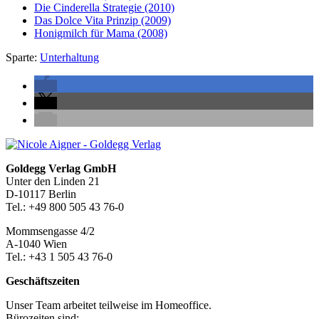
Die Cinderella Strategie
(2010)
Das Dolce Vita Prinzip
(2009)
Honigmilch für Mama
(2008)
Sparte:
Unterhaltung
Seitenleiste
Footer-
Goldegg Verlag GmbH
Unter den Linden 21
Section
D-10117 Berlin
Tel.: +49 800 505 43 76-0
Mommsengasse 4/2
A-1040 Wien
Tel.: +43 1 505 43 76-0
Geschäftszeiten
Unser Team arbeitet teilweise im Homeoffice.
Bürozeiten sind: