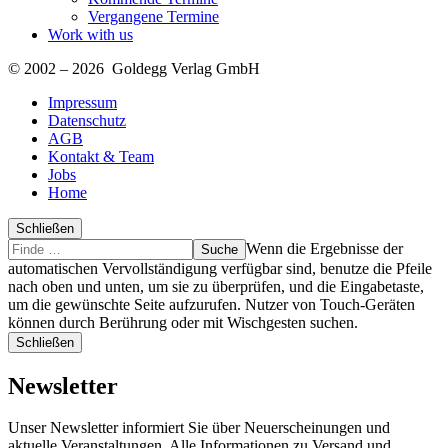
Vergangene Termine
Work with us
© 2002 – 2026 Goldegg Verlag GmbH
Impressum
Datenschutz
AGB
Kontakt & Team
Jobs
Home
Schließen
Suche
Finde
Wenn die Ergebnisse der
…
automatischen Vervollständigung verfügbar sind, benutze die Pfeile
nach oben und unten, um sie zu überprüfen, und die Eingabetaste,
um die gewünschte Seite aufzurufen. Nutzer von Touch-Geräten
können durch Berührung oder mit Wischgesten suchen.
Schließen
Newsletter
Unser Newsletter informiert Sie über Neuerscheinungen und
aktuelle Veranstaltungen. Alle Informationen zu Versand und