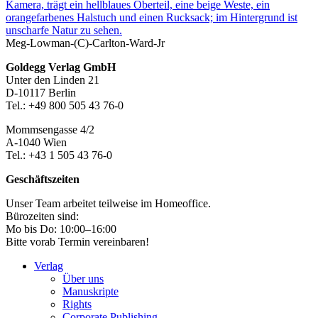
Meg-Lowman-(C)-Carlton-Ward-Jr
Footer-
Goldegg Verlag GmbH
Unter den Linden 21
Section
D-10117 Berlin
Tel.: +49 800 505 43 76-0
Mommsengasse 4/2
A-1040 Wien
Tel.: +43 1 505 43 76-0
Geschäftszeiten
Unser Team arbeitet teilweise im Homeoffice.
Bürozeiten sind:
Mo bis Do: 10:00–16:00
Bitte vorab Termin vereinbaren!
Verlag
Über uns
Manuskripte
Rights
Corporate Publishing