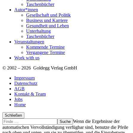
Taschenbücher
Autor*innen
Gesellschaft und Politik
Business und Karriere
Gesundheit und Leben
Unterhaltung
Taschenbücher
Veranstaltungen
Kommende Termine
Vergangene Termine
Work with us
© 2002 – 2026 Goldegg Verlag GmbH
Impressum
Datenschutz
AGB
Kontakt & Team
Jobs
Home
Schließen
Suche
Finde
Wenn die Ergebnisse der
…
automatischen Vervollständigung verfügbar sind, benutze die Pfeile
nach oben und unten, um sie zu überprüfen, und die Eingabetaste,