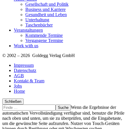
Gesellschaft und Politik
Business und Karriere
Gesundheit und Leben
Unterhaltung
Taschenbücher
Veranstaltungen
Kommende Termine
Vergangene Termine
Work with us
© 2002 – 2026 Goldegg Verlag GmbH
Impressum
Datenschutz
AGB
Kontakt & Team
Jobs
Home
Schließen
Suche
Finde
Wenn die Ergebnisse der
…
automatischen Vervollständigung verfügbar sind, benutze die Pfeile
nach oben und unten, um sie zu überprüfen, und die Eingabetaste,
um die gewünschte Seite aufzurufen. Nutzer von Touch-Geräten
können durch Berührung oder mit Wischgesten suchen.