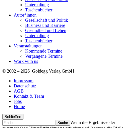
Unterhaltung
Taschenbücher
Autor*innen
Gesellschaft und Politik
Business und Karriere
Gesundheit und Leben
Unterhaltung
Taschenbücher
Veranstaltungen
Kommende Termine
Vergangene Termine
Work with us
© 2002 – 2026 Goldegg Verlag GmbH
Impressum
Datenschutz
AGB
Kontakt & Team
Jobs
Home
Schließen
Suche
Finde
Wenn die Ergebnisse der
…