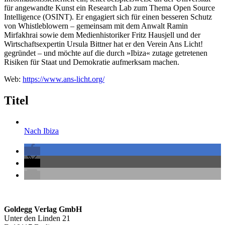
für angewandte Kunst ein Research Lab zum Thema Open Source
Intelligence (OSINT). Er engagiert sich für einen besseren Schutz
von Whistleblowern – gemeinsam mit dem Anwalt Ramin
Mirfakhrai sowie dem Medienhistoriker Fritz Hausjell und der
Wirtschaftsexpertin Ursula Bittner hat er den Verein Ans Licht!
gegründet – und möchte auf die durch »Ibiza« zutage getretenen
Risiken für Staat und Demokratie aufmerksam machen.
Web:
https://www.ans-licht.org/
Titel
Nach Ibiza
Seitenleiste
Footer-
Goldegg Verlag GmbH
Unter den Linden 21
Section