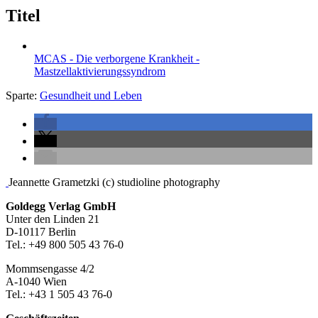
Titel
MCAS - Die verborgene Krankheit -
Mastzellaktivierungssyndrom
Sparte:
Gesundheit und Leben
Seitenleiste
Jeannette Grametzki (c) studioline photography
Footer-
Goldegg Verlag GmbH
Unter den Linden 21
Section
D-10117 Berlin
Tel.: +49 800 505 43 76-0
Mommsengasse 4/2
A-1040 Wien
Tel.: +43 1 505 43 76-0