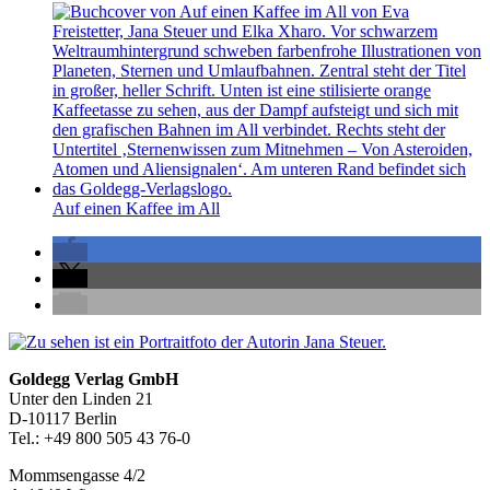
Auf einen Kaffee im All
Seitenleiste
Footer-
Goldegg Verlag GmbH
Unter den Linden 21
Section
D-10117 Berlin
Tel.: +49 800 505 43 76-0
Mommsengasse 4/2