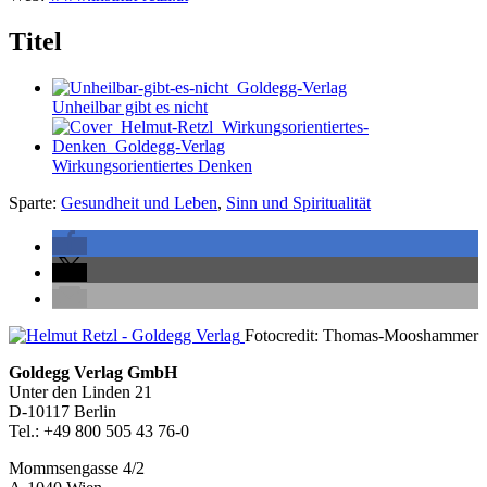
Titel
Unheilbar gibt es nicht
Wirkungsorientiertes Denken
Sparte:
Gesundheit und Leben
,
Sinn und Spiritualität
Seitenleiste
Fotocredit: Thomas-Mooshammer
Footer-
Goldegg Verlag GmbH
Unter den Linden 21
Section
D-10117 Berlin
Tel.: +49 800 505 43 76-0
Mommsengasse 4/2