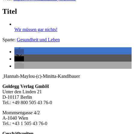
Titel
Wir müssen gar nichts!
Sparte:
Gesundheit und Leben
Seitenleiste
Hannah-Maylou-(c)-Minitta-Kandlbauer
Footer-
Goldegg Verlag GmbH
Unter den Linden 21
Section
D-10117 Berlin
Tel.: +49 800 505 43 76-0
Mommsengasse 4/2
A-1040 Wien
Tel.: +43 1 505 43 76-0
Geschäftszeiten