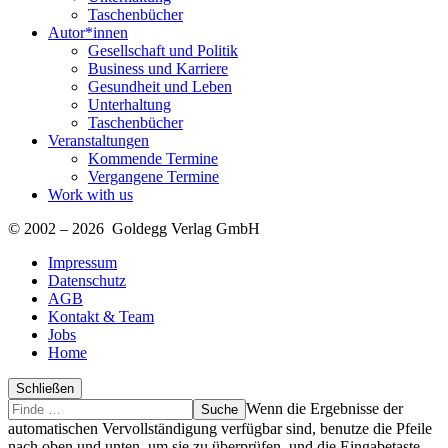
Taschenbücher
Autor*innen
Gesellschaft und Politik
Business und Karriere
Gesundheit und Leben
Unterhaltung
Taschenbücher
Veranstaltungen
Kommende Termine
Vergangene Termine
Work with us
© 2002 – 2026 Goldegg Verlag GmbH
Impressum
Datenschutz
AGB
Kontakt & Team
Jobs
Home
Schließen
Suche
Finde
Wenn die Ergebnisse der
…
automatischen Vervollständigung verfügbar sind, benutze die Pfeile
nach oben und unten, um sie zu überprüfen, und die Eingabetaste,