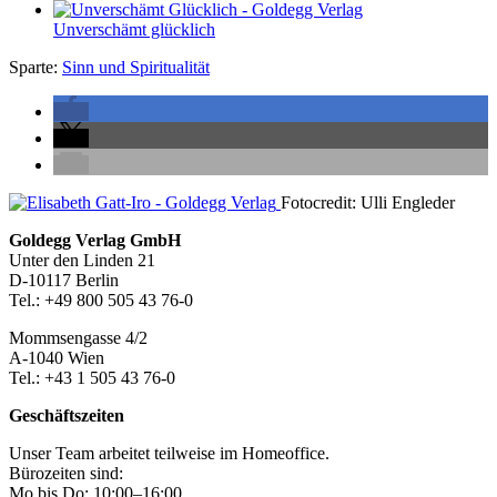
Unverschämt glücklich
Sparte:
Sinn und Spiritualität
Seitenleiste
Fotocredit: Ulli Engleder
Footer-
Goldegg Verlag GmbH
Unter den Linden 21
Section
D-10117 Berlin
Tel.: +49 800 505 43 76-0
Mommsengasse 4/2
A-1040 Wien
Tel.: +43 1 505 43 76-0
Geschäftszeiten
Unser Team arbeitet teilweise im Homeoffice.
Bürozeiten sind:
Mo bis Do: 10:00–16:00