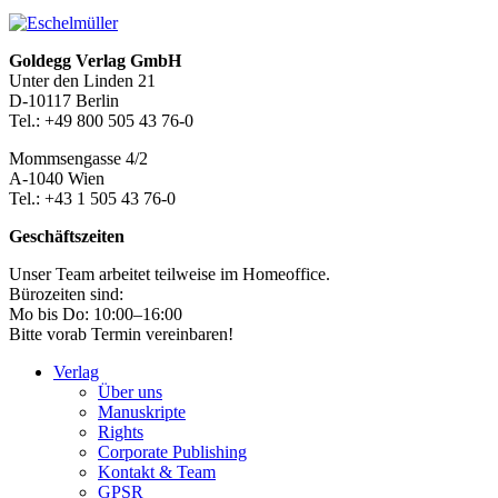
Seitenleiste
Footer-
Goldegg Verlag GmbH
Unter den Linden 21
Section
D-10117 Berlin
Tel.: +49 800 505 43 76-0
Mommsengasse 4/2
A-1040 Wien
Tel.: +43 1 505 43 76-0
Geschäftszeiten
Unser Team arbeitet teilweise im Homeoffice.
Bürozeiten sind:
Mo bis Do: 10:00–16:00
Bitte vorab Termin vereinbaren!
Verlag
Über uns
Manuskripte
Rights
Corporate Publishing
Kontakt & Team
GPSR