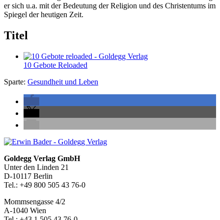
er sich u.a. mit der Bedeutung der Religion und des Christentums im
Spiegel der heutigen Zeit.
Titel
10 Gebote Reloaded
Sparte:
Gesundheit und Leben
Seitenleiste
Footer-
Goldegg Verlag GmbH
Unter den Linden 21
Section
D-10117 Berlin
Tel.: +49 800 505 43 76-0
Mommsengasse 4/2
A-1040 Wien
Tel.: +43 1 505 43 76-0