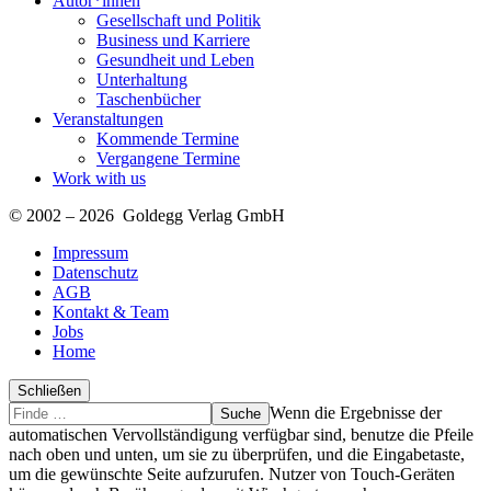
Autor*innen
Gesellschaft und Politik
Business und Karriere
Gesundheit und Leben
Unterhaltung
Taschenbücher
Veranstaltungen
Kommende Termine
Vergangene Termine
Work with us
© 2002 – 2026 Goldegg Verlag GmbH
Impressum
Datenschutz
AGB
Kontakt & Team
Jobs
Home
Schließen
Suche
Finde
Wenn die Ergebnisse der
…
automatischen Vervollständigung verfügbar sind, benutze die Pfeile
nach oben und unten, um sie zu überprüfen, und die Eingabetaste,
um die gewünschte Seite aufzurufen. Nutzer von Touch-Geräten