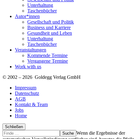
Unterhaltung
Taschenbücher
Autor*innen
Gesellschaft und Politik
Business und Karriere
Gesundheit und Leben
Unterhaltung
Taschenbücher
Veranstaltungen
Kommende Termine
Vergangene Termine
Work with us
© 2002 – 2026 Goldegg Verlag GmbH
Impressum
Datenschutz
AGB
Kontakt & Team
Jobs
Home
Schließen
Suche
Finde
Wenn die Ergebnisse der
…