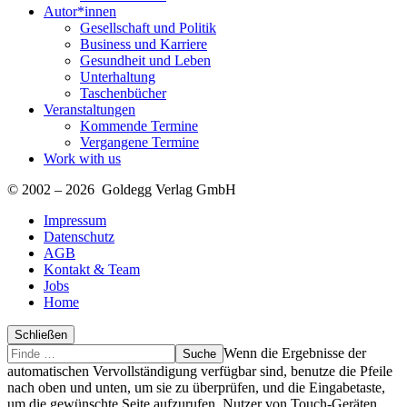
Autor*innen
Gesellschaft und Politik
Business und Karriere
Gesundheit und Leben
Unterhaltung
Taschenbücher
Veranstaltungen
Kommende Termine
Vergangene Termine
Work with us
© 2002 – 2026 Goldegg Verlag GmbH
Impressum
Datenschutz
AGB
Kontakt & Team
Jobs
Home
Schließen
Suche
Finde
Wenn die Ergebnisse der
…
automatischen Vervollständigung verfügbar sind, benutze die Pfeile
nach oben und unten, um sie zu überprüfen, und die Eingabetaste,
um die gewünschte Seite aufzurufen. Nutzer von Touch-Geräten