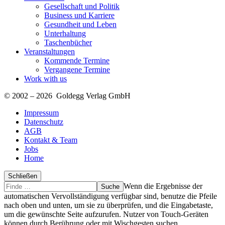
Gesellschaft und Politik
Business und Karriere
Gesundheit und Leben
Unterhaltung
Taschenbücher
Veranstaltungen
Kommende Termine
Vergangene Termine
Work with us
© 2002 – 2026 Goldegg Verlag GmbH
Impressum
Datenschutz
AGB
Kontakt & Team
Jobs
Home
Schließen
Suche
Finde
Wenn die Ergebnisse der
…
automatischen Vervollständigung verfügbar sind, benutze die Pfeile
nach oben und unten, um sie zu überprüfen, und die Eingabetaste,
um die gewünschte Seite aufzurufen. Nutzer von Touch-Geräten
können durch Berührung oder mit Wischgesten suchen.