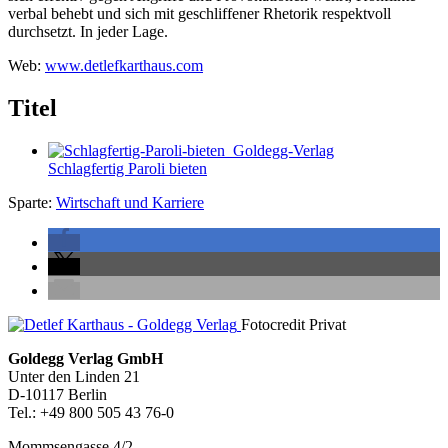
verbal behebt und sich mit geschliffener Rhetorik respektvoll
durchsetzt. In jeder Lage.
Web:
www.detlefkarthaus.com
Titel
Schlagfertig Paroli bieten
Sparte:
Wirtschaft und Karriere
Seitenleiste
Fotocredit Privat
Footer-
Goldegg Verlag GmbH
Unter den Linden 21
Section
D-10117 Berlin
Tel.: +49 800 505 43 76-0
Mommsengasse 4/2