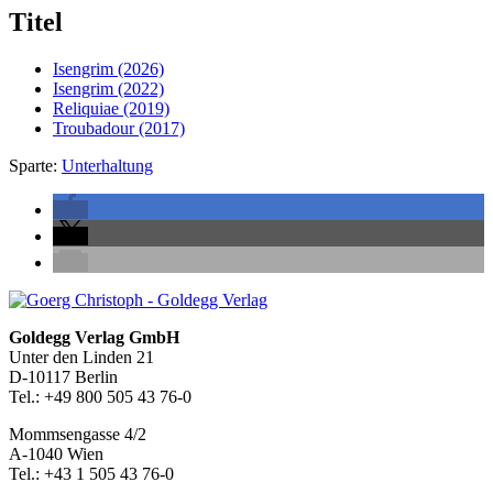
Titel
Isengrim
(2026)
Isengrim
(2022)
Reliquiae
(2019)
Troubadour
(2017)
Sparte:
Unterhaltung
Seitenleiste
Footer-
Goldegg Verlag GmbH
Unter den Linden 21
Section
D-10117 Berlin
Tel.: +49 800 505 43 76-0
Mommsengasse 4/2
A-1040 Wien
Tel.: +43 1 505 43 76-0