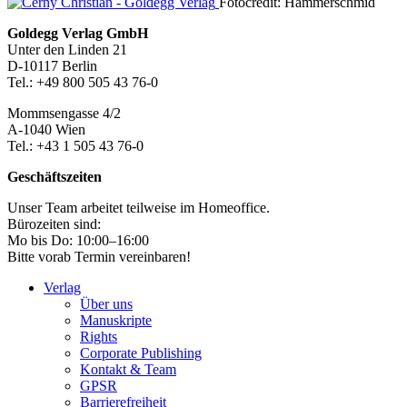
Seitenleiste
Fotocredit: Hammerschmid
Footer-
Goldegg Verlag GmbH
Unter den Linden 21
Section
D-10117 Berlin
Tel.: +49 800 505 43 76-0
Mommsengasse 4/2
A-1040 Wien
Tel.: +43 1 505 43 76-0
Geschäftszeiten
Unser Team arbeitet teilweise im Homeoffice.
Bürozeiten sind:
Mo bis Do: 10:00–16:00
Bitte vorab Termin vereinbaren!
Verlag
Über uns
Manuskripte
Rights
Corporate Publishing
Kontakt & Team
GPSR
Barrierefreiheit